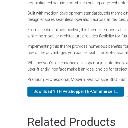
sophisticated solution combines cutting-edge technology w
Built with modern development standards, this theme of
design ensures seamless operation across all devices, w
From a technical perspective, this theme demonstrates e
while the modular architecture provides flexibility for 
Implementing this theme provides numerous benefits fo
few of the advantages you can expect. The professional-
Whether you're a seasoned developer or just starting you
user-friendly interface make it an ideal choice for project
Premium, Professional, Modern, Responsive, SEO, Fast, S
Download YITH Petshopper | E-Commerce T...
Related Products