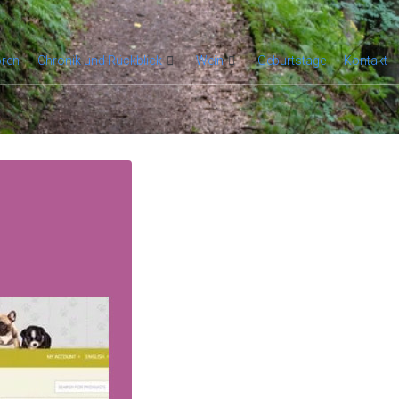
is
atmbahis giriş
betzula giriş
pokerklas
pokerklas giriş
efesbet
efesbet giriş
t
Efesbet giriş
Meritking
Meritking giriş
Marsbahis
Marsbahis giriş
Betbigo
Be
Ultrabet
Ultrabet giriş
Sonbahis
Sonbahis giriş
Enjoybet
Enjoybet giriş
Norab
oren
Chronik und Rückblick
Wein
Geburtstage
Kontakt
ng giriş
Amgbahis
Amgbahis giriş
Romabet
Romabet giriş
Teosbet
Teosbet
tosroyalbet giriş
biabet giriş
biabet
biabet giriş
dedebet
dedebet giriş
orisbet
o
meritking giriş
meritking
jojobet giriş
meritking giriş
galabet giriş
meritking
me
 giriş
betbigo
betbigo giriş
bahiscasino
bahiscasino giriş
sonbahis
sonbah
stbet
Restbet giriş
Betplay
Betplay giriş
sonbahis
sonbahis giriş
celtabet
cel
matbet giriş
betzula giriş
norabahis
norabahis giriş
restbet
restbet giriş
betc
ibet giriş
pulibet
pulibet giriş
cratosroyalbet
cratosroyalbet giriş
Pulibet
Pulib
iş
Holiganbet
Holiganbet giriş
Holiganbet
Holiganbet giriş
Efesbet
Efesbet gi
teosbet
teosbet giriş
bahiscasino
bahiscasino giriş
sonbahis
sonbahis gir
ekme İşlemleri
Mavibet Giriş: Mavibet Güvenilir Mi, Mavibet Bonus Ve K
sbahis Bonus Ve Kampanyalar
Mavibet Giriş: Mavibet Para Yatırma Ve Çekm
sbahis
Marsbahis
Marsbahis giriş
Marsbahis
Mrking
Mrking giriş
Mrking
Mr
bet
alobet giriş
alobet
roketbet
roketbet giriş
roketbet
ultrabet
ultrabet giriş
ult