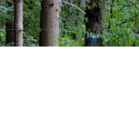
millibahis
millibahis giriş
betplay
betplay giriş
betnis
betnis
tbigo giriş
Kalebet
Kalebet giriş
Teosbet
Teosbet giriş
Restbet
Restbet
ahis
Norabahis giriş
Amgbahis
Amgbahis giriş
Pokerklas
Pokerklas
 giriş
Betplay
Betplay giriş
Enjoybet
Enjoybet giriş
Editorbet
Editorbet
risbet giriş
aresbet giriş
pulibet
pulibet giriş
norabahis giriş
betzula
betzula
ritking giriş
ultrabet giriş
cratosroyalbet
cratosroyalbet
is giriş
celtabet giriş
jokerbet giriş
kalebet giriş
betnis giriş
avrupabet
tabet giriş
mavibet giriş
Casinoroyal
Casinoroyal giriş
İbizabet
İbizabet
io
betcio giriş
romabet
romabet giriş
bahiscasino giriş
betplay giriş
pulibet
et
Pulibet giriş
teosbet giriş
bahiscasino giriş
sonbahis
riş
Holiganbet
Holiganbet giriş
Marsbahis
Marsbahis
iş
betnano
betnano giriş
romabet
romabet giriş
betcio giriş
pokerklas
ampanyalar
Meritking Giriş: Meritking Giriş Adresi, Meritking Casino Ve Slot
e İşlemleri
Meritking Giriş: Meritking Para Yatırma Ve Çekme
king
Mrking giriş
Mrking
Mrking
Mrking giriş
Mrking
Mrking
Mrking
rabet
betkanyon
betkanyon giriş
betkanyon
betplay
betplay