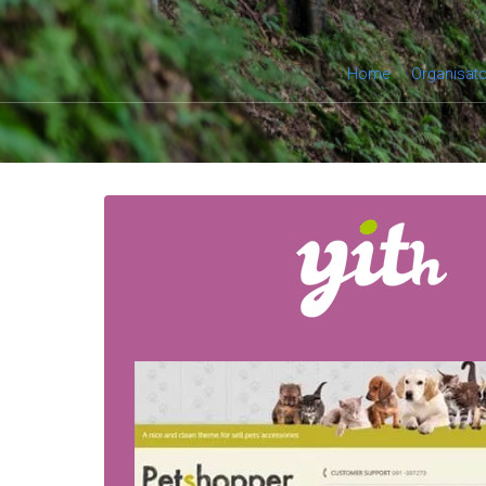
abet
Romabet giriş
aresbet
aresbet giriş
amgbahis
amgbahis giriş
atmbah
tplay giriş
Festwin
Festwin giriş
Enbet
Enbet giriş
Betzula
Betzula giriş
Efesbe
asino giriş
avrupabet giriş
enbet giriş
norabahis
norabahis
norabahis giriş
Home
Organisat
t giriş
Netbahis
Netbahis giriş
Teosbet
Teosbet giriş
grandbetting
grandbetti
bet giriş
vegabet
vegabet giriş
amgbahis
amgbahis giriş
cratosroyalbet
cra
et giriş
galabet
jojobet giriş
holiganbet giriş
meritking giriş
marsbahis giriş
bet
Ultrabet giriş
Enbet giriş
Betbox giriş
Casinowon
Casinowon giriş
teosbet
ox giriş
Teosbet
Teosbet giriş
Betbigo
Betbigo giriş
Vegabet
Vegabet giriş
Re
ing giriş
mavibet giriş
jasminbet
jasminbet giriş
betplay
betplay giriş
matbet
jobet giriş
marsbahis
marsbahis giriş
holiganbet
holiganbet giriş
pulibet
pul
iriş
Jokerbet
Jokerbet giriş
Romabet
Romabet giriş
Amgbahis
Amgbahis gir
ais
Norabhais giriş
Roketbet giriş
Teosbet giriş
Romabet giriş
Betplay giriş
iş: Meritking Spor Bahisleri
Marsbahis Giriş: Marsbahis Para Yatırma Ve Ç
itking Mobilden Giriş 2026
Marsbahis Giriş: Marsbahis Güvenilir Mi, Mar
erbahis
interbahis
interbahis giriş
interbahis
Marsbahis
Marsbahis giriş
Mar
hagaming
romabet
romabet giriş
romabet
teosbet
teosbet giriş
teosbet
alo