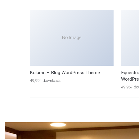
No Image
Kolumn – Blog WordPress Theme
Equestri
WordPre
49,994 downloads
49,967 do