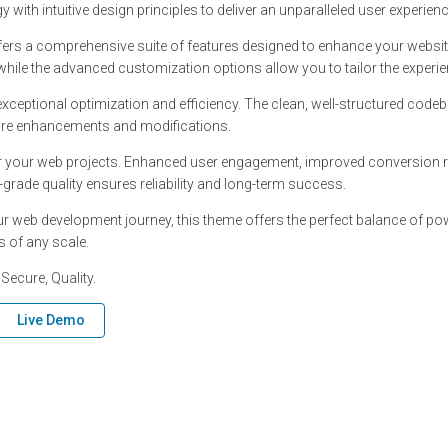
ith intuitive design principles to deliver an unparalleled user experienc
fers a comprehensive suite of features designed to enhance your websit
hile the advanced customization options allow you to tailor the experie
xceptional optimization and efficiency. The clean, well-structured cod
future enhancements and modifications.
r your web projects. Enhanced user engagement, improved conversion 
grade quality ensures reliability and long-term success.
r web development journey, this theme offers the perfect balance of pow
s of any scale.
ecure, Quality.
Live Demo